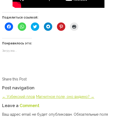
Поделиться ссылкой:
Нажмите,
Нажмите,
Нажмите,
Нажмите,
Нажмите,
Нажмите
чтобы
чтобы
чтобы
чтобы
чтобы
для
открыть
поделиться
поделиться
поделиться
поделиться
печати
на
в
на
в
записями
(Открывается
Facebook
WhatsApp
Twitter
Telegram
на
в
(Открывается
(Открывается
(Открывается
(Открывается
Pinterest
новом
Понравилось это:
в
в
в
в
(Открывается
окне)
новом
новом
новом
новом
в
Загрузка...
окне)
окне)
окне)
окне)
новом
окне)
Share this Post
Post navigation
←
Узбекский плов
Магнитное поле, оно видимо?
→
Leave a
Comment
Ваш адрес email не будет опубликован.
Обязательные поля