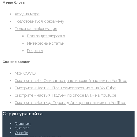
Меню блога
Хочу на море
Подготовиться к экзамену
Полезная информация
Польза для здоровья
Интересные статьи
Рецепты
Свежие записи
Мой COVID
Смотрите «Ч 1. Описание практической части» на YouTube
Смотрите «Часть 2. План самоспасения.» на YouTube
Смотрите «Часть 3. Подъем по опоре ВЛ.» на YouTube
Смотрите «Часть 4. Перепад-Анкерная линия» на YouTube
Структура сайта
Главная
Диалог
О себе