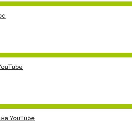
be
 YouTube
 на YouTube