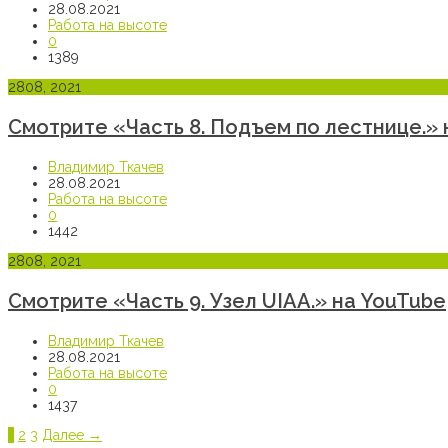
28.08.2021
Работа на высоте
0
1389
28
08, 2021
Смотрите «Часть 8. Подъем по лестнице.» 
Владимир Ткачев
28.08.2021
Работа на высоте
0
1442
28
08, 2021
Смотрите «Часть 9. Узел UIAA.» на YouTube
Владимир Ткачев
28.08.2021
Работа на высоте
0
1437
Page
Page
Page
1
2
3
Далее →