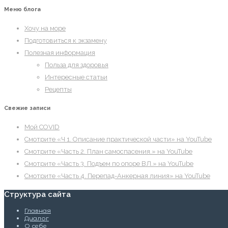
Меню блога
Хочу на море
Подготовиться к экзамену
Полезная информация
Польза для здоровья
Интересные статьи
Рецепты
Свежие записи
Мой COVID
Смотрите «Ч 1. Описание практической части» на YouTube
Смотрите «Часть 2. План самоспасения.» на YouTube
Смотрите «Часть 3. Подъем по опоре ВЛ.» на YouTube
Смотрите «Часть 4. Перепад-Анкерная линия» на YouTube
Структура сайта
Главная
Диалог
О себе