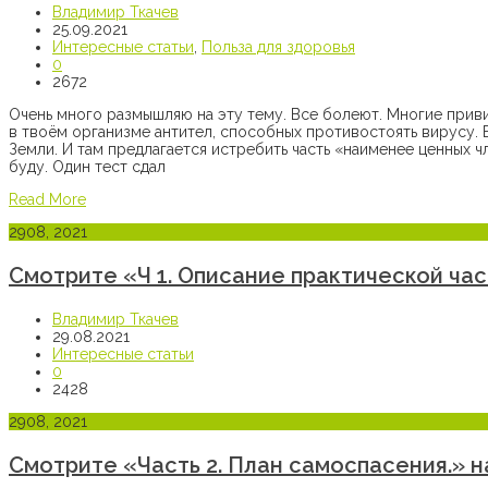
Владимир Ткачев
25.09.2021
Интересные статьи
,
Польза для здоровья
0
2672
Очень много размышляю на эту тему. Все болеют. Многие прив
в твоём организме антител, способных противостоять вирусу.
Земли. И там предлагается истребить часть «наименее ценных ч
буду. Один тест сдал
Read More
29
08, 2021
Смотрите «Ч 1. Описание практической час
Владимир Ткачев
29.08.2021
Интересные статьи
0
2428
29
08, 2021
Смотрите «Часть 2. План самоспасения.» н