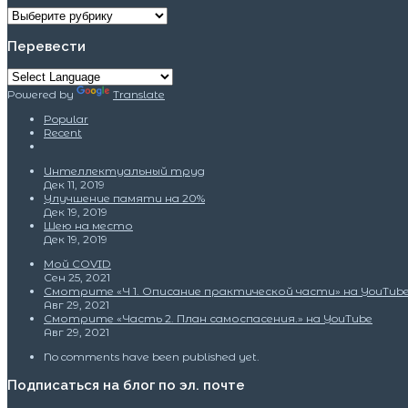
Рубрики
Перевести
Powered by
Translate
Popular
Recent
Интеллектуальный труд
Дек 11, 2019
Улучшение памяти на 20%
Дек 19, 2019
Шею на место
Дек 19, 2019
Мой COVID
Сен 25, 2021
Смотрите «Ч 1. Описание практической части» на YouTub
Авг 29, 2021
Смотрите «Часть 2. План самоспасения.» на YouTube
Авг 29, 2021
No comments have been published yet.
Подписаться на блог по эл. почте