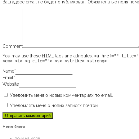
Ваш адрес email не будет опубликован.
Обязательные поля по
Comment
You may use these
HTML
tags and attributes:
<a href="" title="
<em> <i> <q cite=""> <s> <strike> <strong>
Name
*
Email
*
Website
Уведомить меня о новых комментариях по email.
Уведомлять меня о новых записях почтой.
Меню блога
Хочу на море