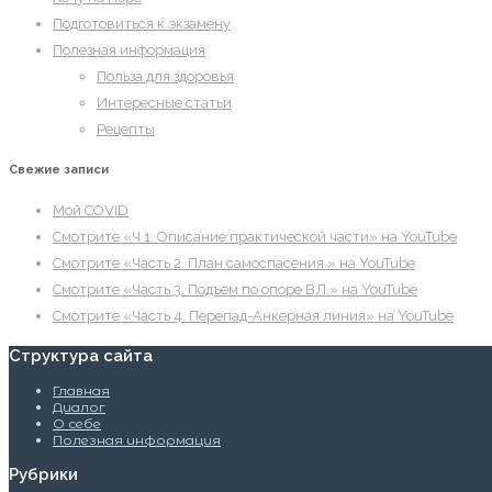
Подготовиться к экзамену
Полезная информация
Польза для здоровья
Интересные статьи
Рецепты
Свежие записи
Мой COVID
Смотрите «Ч 1. Описание практической части» на YouTube
Смотрите «Часть 2. План самоспасения.» на YouTube
Смотрите «Часть 3. Подъем по опоре ВЛ.» на YouTube
Смотрите «Часть 4. Перепад-Анкерная линия» на YouTube
Структура сайта
Главная
Диалог
О себе
Полезная информация
Рубрики