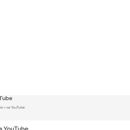
uTube
я.» на YouTube
а YouTube